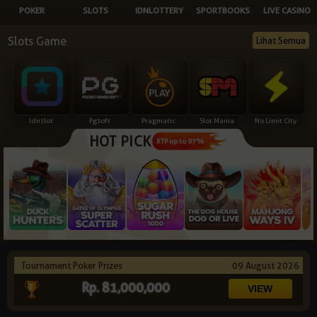
POKER
SLOTS
IDNLOTTERY
SPORTBOOKS
LIVE CASINO
NEW
Slots Game
Lihat Semua
TANGKAS
RTP
DEPOSIT
WITHDRAW
Idnslot
Pgsoft
Pragmatic
Slot Mania
No Limit City
HOT PICK
PROMOSI
RTP up to 97%
DOWNLOAD
REFERRAL
JACKPOT
Tournament Poker Prizes
09 August 2026
VIP MEMBER
Rp. 81,000,000
HUBUNGI KAMI