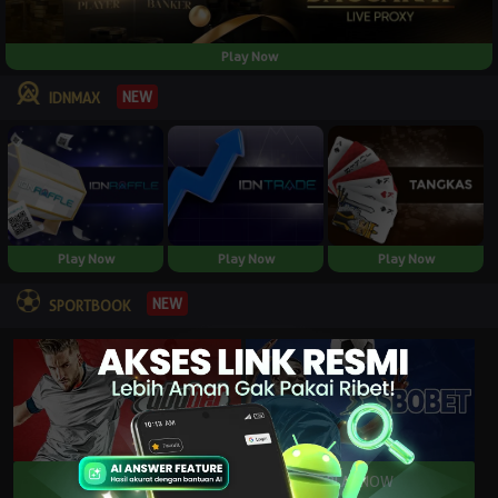
Play Now
NEW
IDNMAX
Play Now
Play Now
Play Now
NEW
SPORTBOOK