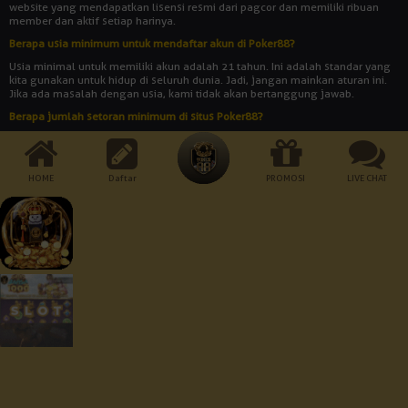
website yang mendapatkan lisensi resmi dari pagcor dan memiliki ribuan
member dan aktif setiap harinya.
Berapa usia minimum untuk mendaftar akun di Poker88?
Usia minimal untuk memiliki akun adalah 21 tahun. Ini adalah standar yang
kita gunakan untuk hidup di seluruh dunia. Jadi, jangan mainkan aturan ini.
Jika ada masalah dengan usia, kami tidak akan bertanggung jawab.
Berapa jumlah setoran minimum di situs Poker88?
Jumlah setoran minimum adalah Rp 10.000. Bukankah itu rendah? Dengan
uang yang begitu banyak, Anda bisa memainkan semua jenis permainan
yang disediakan oleh agen judi online POKER88.
HOME
Daftar
PROMOSI
LIVE CHAT
Cara Pembayaran:
Dukungan Perangkat :
Keamanan Terjamin :
© 2026 Poker88. All Rights Reserved | 18+