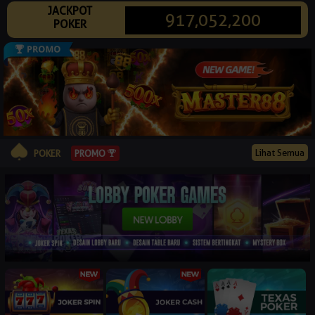
JACKPOT
© 2026 pkr2024jayaselau.us. All Rights Reserved | 18+
917,052,200
POKER
Lihat Semua
PROMO
POKER