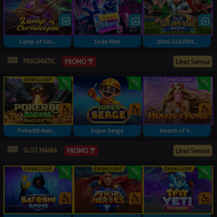
Lamp of Cor...
Soda Man
2026 GOLDEN...
PRAGMATIC
Lihat Semua
PROMO
Poker88 Mah...
Super Serge
Hearts of V...
SLOT MANIA
Lihat Semua
PROMO